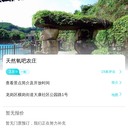


12
天然氧吧农庄
3.8
19条评论

分
一般
查看景点简介及开放时间
简介


龙岗区横岗街道大康社区公园路1号
地图
暂无报价
暂无门票预订，我们正在努力补充