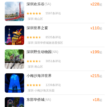
228
深圳欢乐谷
(5A)
¥
起
5597条评论


深圳·南山区
110
深圳世界之窗
¥
起
8535条评论


深圳·深圳华侨城旅游度假区
199
深圳野生动物园
(4A)
¥
起
3051条评论


深圳·南山区
215
小梅沙海洋世界
¥
起
1239条评论


深圳·小梅沙海滨乐园
18
东部华侨城
(4A)
¥
起