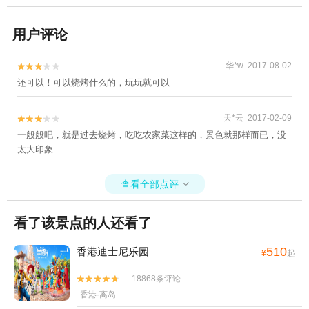
用户评论
华*w 2017-08-02


还可以！可以烧烤什么的，玩玩就可以
天*云 2017-02-09


一般般吧，就是过去烧烤，吃吃农家菜这样的，景色就那样而已，没
太大印象
查看全部点评

看了该景点的人还看了
510
香港迪士尼乐园
¥
起
18868条评论


香港·离岛