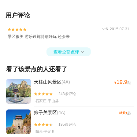
用户评论
v*6 2015-07-31


景区很美 游乐设施特别好玩 还会来
查看全部点评

看了该景点的人还看了
19.9
天桂山风景区
(4A)
¥
起
243条评论


石家庄·平山县
65
娘子关景区
(4A)
¥
起
195条评论


阳泉·平定县