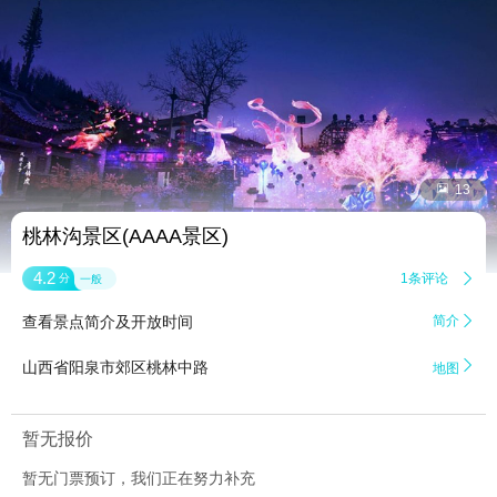


13
桃林沟景区(AAAA景区)
4.2
1条评论

分
一般
查看景点简介及开放时间
简介


山西省阳泉市郊区桃林中路
地图
暂无报价
暂无门票预订，我们正在努力补充