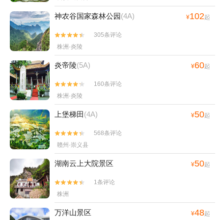
102
神农谷国家森林公园
(4A)
¥
起
305条评论


株洲·炎陵
60
炎帝陵
(5A)
¥
起
160条评论


株洲·炎陵
50
上堡梯田
(4A)
¥
起
568条评论


赣州·崇义县
50
湖南云上大院景区
¥
起
1条评论


株洲
48
万洋山景区
¥
起