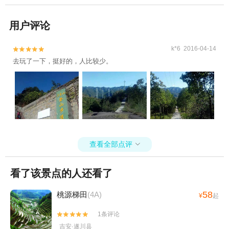
用户评论
k*6 2016-04-14


去玩了一下，挺好的，人比较少。
查看全部点评

看了该景点的人还看了
58
桃源梯田
(4A)
¥
起
1条评论


吉安·遂川县