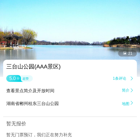


21
三台山公园(AAA景区)
5.0
1条评论

分
超赞
查看景点简介及开放时间
简介


湖南省郴州桂东三台山公园
地图
暂无报价
暂无门票预订，我们正在努力补充