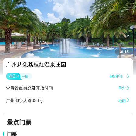


15
广州从化荔枝红温泉庄园
4.0
6条评论

分
一般
查看景点简介及开放时间
简介


广州御泉大道338号
地图
景点门票
门票