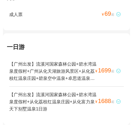
69
成人票

¥
起
一日游
【广州出发】流溪河国家森林公园+碧水湾温
1699
泉度假村+广州从化天湖旅游风景区+从化荔

¥
起
枝红温泉庄园+碧泉空中温泉+卓思道温泉度
假酒店1日游
【广州出发】流溪河国家森林公园+碧水湾温
1688
泉度假村+从化荔枝红温泉庄园+从化富力泉

¥
起
天下别墅温泉1日游