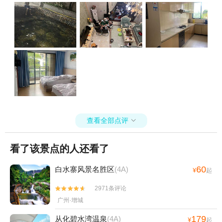
查看全部点评

看了该景点的人还看了
60
白水寨风景名胜区
(4A)
¥
起
2971条评论


广州·增城
179
从化碧水湾温泉
(4A)
¥
起