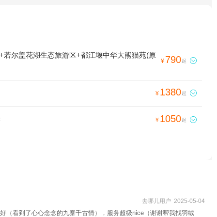
+若尔盖花湖生态旅游区+都江堰中华大熊猫苑(原
790

¥
起
1380

¥
起
1050
游

¥
起
去哪儿用户 2025-05-04
（看到了心心念念的九寨千古情），服务超级nice（谢谢帮我找羽绒