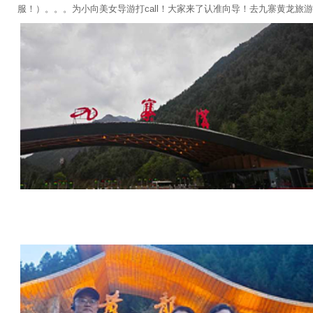
服！）。。。为小向美女导游打call！大家来了认准向导！去九寨黄龙旅