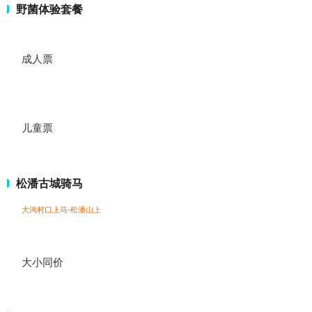
野菌体验套餐
成人票
儿童票
松潘古城骑马
大沟村口上马-松潘山上
大小同价