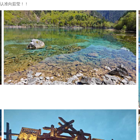
游认准向茹莹！！