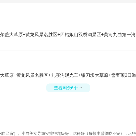
尔盖大草原+黄龙风景名胜区+四姑娘山双桥沟景区+黄河九曲第一湾
大草原+黄龙风景名胜区+九寨沟观光车+镰刀坝大草原+雪宝顶2日
查看剩余6个

自己背）。小向美女导游安排得超级好，吃得好（每顿丰盛得吃不完），玩得好