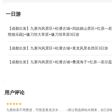
一日游
【成都出发】九寨沟风景区+松潘古城+四姑娘山景区+红原—若
熊猫乐园)+镰刀坝大草原+镰刀坝草原3日游
【成都出发】九寨沟风景区+松潘古城+黄龙风景名胜区3日游
【成都出发】九寨沟风景区+松潘古城+叠溪海子+红原—若尔盖
用户评论


九寨的美不用赘述，可惜是黄龙没水……（谁让我选择枯水期来，自己的锅