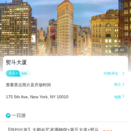


44
熨斗大厦
4.6
20条评论

分
很棒
查看景点简介及开放时间
简介


175 5th Ave, New York, NY 10010
地图
一日游
【纽约出发】大都会艺术博物馆+第五大道+熨斗