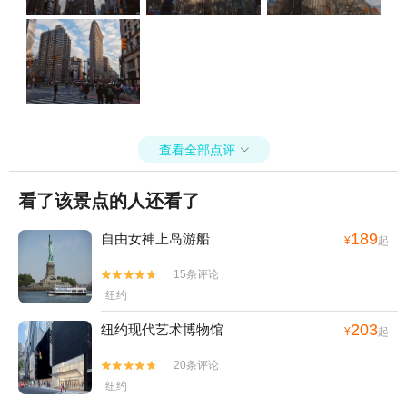
查看全部点评

看了该景点的人还看了
189
自由女神上岛游船
¥
起
15条评论


纽约
203
纽约现代艺术博物馆
¥
起
20条评论


纽约