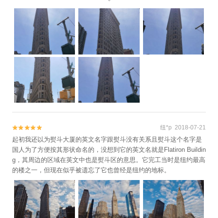
蛛侠上班的地方。
纽*p 2018-07-21


起初我还以为熨斗大厦的英文名字跟熨斗没有关系且熨斗这个名字是
国人为了方便按其形状命名的，没想到它的英文名就是Flatiron Buildin
g，其周边的区域在英文中也是熨斗区的意思。它完工当时是纽约最高
的楼之一，但现在似乎被遗忘了它也曾经是纽约的地标。