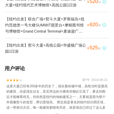
520

¥
起
大厦+纽约现代艺术博物馆+高线公园1日游
【纽约出发】联合广场+熨斗大厦+罗斯福岛+纽
620
约范德堡一号大楼SUMMIT观景台+摩根图书馆

¥
起
与博物馆+Grand Central Terminal+麦迪逊广场1
日游
【纽约出发】熨斗大厦+高线公园+华盛顿广场公
525

¥
起
园1日游
用户评论
耶*牛 2018-06-21


这座大厦已经有200多年的历史了，就在曼哈顿中城，虽然当时是最高
的建筑，但是现在过去，其实旁边的大楼有些都比它高了，要走到附
近才能够看得见，但依然是纽约的地标建筑之一，主要就是因为那个
外观像熨斗的造型，辨识度很高。 附近就是著名的纽约切尔西区域，
这一带相当古旧，每一栋建筑都很有历史，就算现在已经过了这么多
年，但依旧很多人专门来这拍照，现在还多了一重意义，就是朝圣蜘
