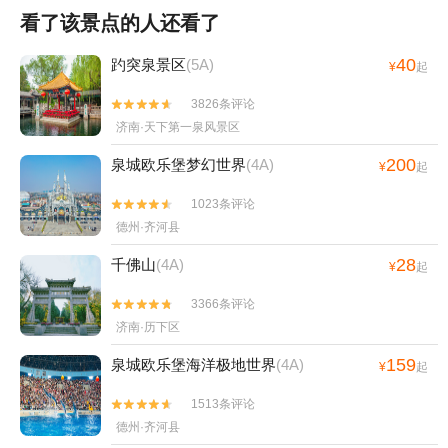
看了该景点的人还看了
40
趵突泉景区
(5A)
¥
起
3826条评论


济南·天下第一泉风景区
200
泉城欧乐堡梦幻世界
(4A)
¥
起
1023条评论


德州·齐河县
28
千佛山
(4A)
¥
起
3366条评论


济南·历下区
159
泉城欧乐堡海洋极地世界
(4A)
¥
起
1513条评论


德州·齐河县