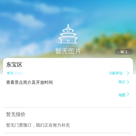


1
东宝区
0条评论

暂无点评
查看景点简介及开放时间
简介


地图
暂无报价
暂无门票预订，我们正在努力补充