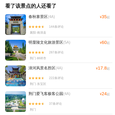
看了该景点的人还看了
35
春秋寨景区
(4A)
¥
起
144条评论


襄阳·南漳县
60
明显陵文化旅游景区
(5A)
¥
起
287条评论


荆门·钟祥市
17.8
漳河风景名胜区
(4A)
¥
起
222条评论


荆门·东宝区
24
荆门爱飞客极客公园
(4A)
¥
起
37条评论


荆门