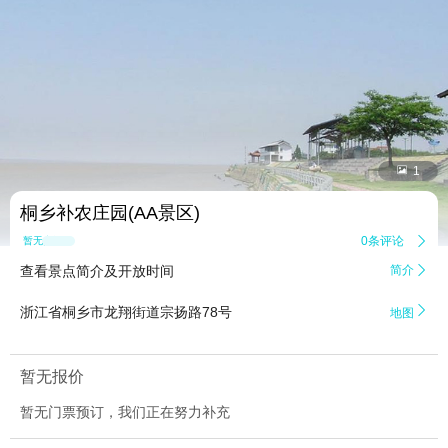


1
桐乡补农庄园(AA景区)
0条评论

暂无点评
查看景点简介及开放时间
简介


浙江省桐乡市龙翔街道宗扬路78号
地图
暂无报价
暂无门票预订，我们正在努力补充