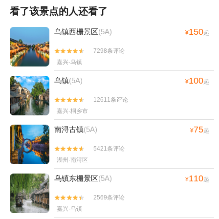
看了该景点的人还看了
150
乌镇西栅景区
(5A)
¥
起
7298条评论


嘉兴·乌镇
100
乌镇
(5A)
¥
起
12611条评论


嘉兴·桐乡市
75
南浔古镇
(5A)
¥
起
5421条评论


湖州·南浔区
110
乌镇东栅景区
(5A)
¥
起
2569条评论


嘉兴·乌镇