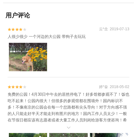
用户评论
云*念 2019-07-13


人很少很少 一个河边的大公园 带狗子去玩玩
婷*奋 2018-05-02


免费的公园！4月30日中午去的居然停电了！好多馆都参观不了！饭也
吃不起来！公园内很大！但很多的参观馆都在围墙外！园内标识不
多！不像南京的公园会在每一个岔路都有尖头导向！对于方向感不强
的人只能走好半天才能走到有图片的地方！园内工作人员太少！一般
在节假日都应该有志愿者或者大量工作人员到岗给游客方便咨询！希
望可以加强！其实规划的不错！就是软件不行！
