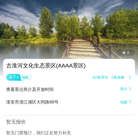


6
古淮河文化生态景区(AAAA景区)
4.7
62条评论
1条攻略

分
很棒
查看景点简介及开放时间
简介


淮安市清江浦区大同路88号
地图
暂无报价
暂无门票预订，我们正在努力补充