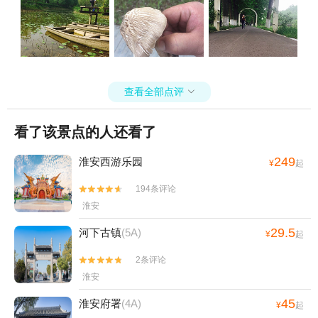
查看全部点评

看了该景点的人还看了
249
淮安西游乐园
¥
起
194条评论


淮安
29.5
河下古镇
(5A)
¥
起
2条评论


淮安
45
淮安府署
(4A)
¥
起