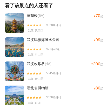
看了该景点的人还看了
70
黄鹤楼
(5A)
¥
起
9928条评论


武汉·武昌区
99
武汉玛雅海滩水公园
¥
起
971条评论


武汉·洪山区
200
武汉欢乐谷
(4A)
¥
起
5345条评论


武汉·青山区
80
湖北省博物馆
¥
起
3678条评论


武汉·东湖