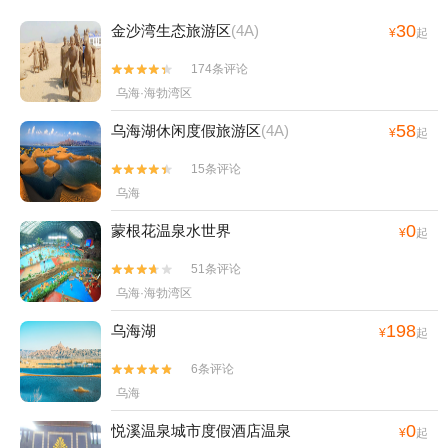
30
金沙湾生态旅游区
(4A)
¥
起
174条评论


乌海·海勃湾区
58
乌海湖休闲度假旅游区
(4A)
¥
起
15条评论


乌海
0
蒙根花温泉水世界
¥
起
51条评论


乌海·海勃湾区
198
乌海湖
¥
起
6条评论


乌海
0
悦溪温泉城市度假酒店温泉
¥
起