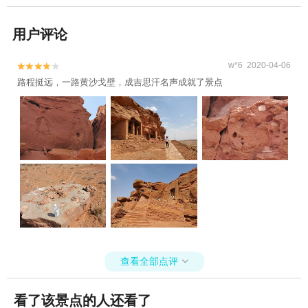
用户评论
w*6 2020-04-06


路程挺远，一路黄沙戈壁，成吉思汗名声成就了景点
查看全部点评

看了该景点的人还看了