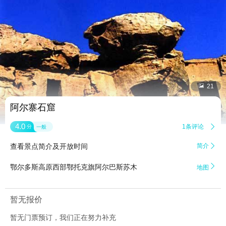


21
阿尔寨石窟
4.0
1条评论

分
一般
查看景点简介及开放时间
简介


鄂尔多斯高原西部鄂托克旗阿尔巴斯苏木
地图
暂无报价
暂无门票预订，我们正在努力补充