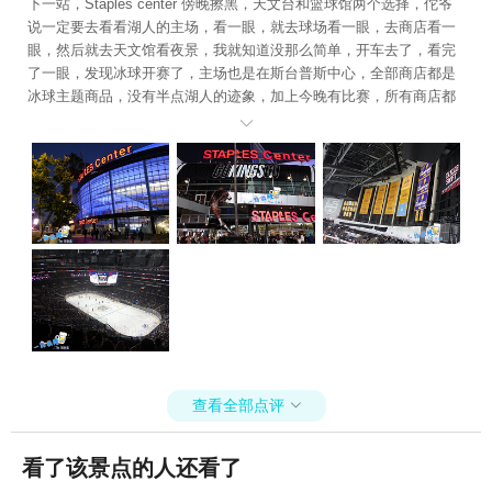
下一站，Staples center 傍晚擦黑，天文台和篮球馆两个选择，佗爷
说一定要去看看湖人的主场，看一眼，就去球场看一眼，去商店看一
眼，然后就去天文馆看夜景，我就知道没那么简单，开车去了，看完
了一眼，发现冰球开赛了，主场也是在斯台普斯中心，全部商店都是
冰球主题商品，没有半点湖人的迹象，加上今晚有比赛，所有商店都
无法从外部进去，都要买票才能进商店，我们场外逗留许久，看佗爷

那恋恋不舍的样子。我提议，去售票处看看有没有便宜的票价，古话
说得好，来都来了，看看吧。佗爷当即转身去了售票处，邪魅一笑“就
等你这句话呢，我媳妇真贴心”。我微笑中透着老母亲的慈祥，内心的
一万匹羊驼不知从脸上能不能看出来。 斯台普斯中心 斯台普斯中心
斯台普斯中心 佗爷小跑着回来，说最便宜的票价是两人不挨着的座
位，一人24刀，便宜啊，座位在同一区域，顶多是前后排，又不远，
买票安检进场，三层观赛区，很高，但也能看清，上去才知道，高区
没坐满，不对号入座，我们还是挨着的。 对于冰球，我只看过一个sti
ffler演的电影，知道比赛中途会打架，是战术的打架，打的头破血流
主犯关小玻璃屋里反省，我就一直缠着佗爷问什么时候打架。佗爷也
不知道，因为并不了解冰球的规则，也不确定是不是每场都会打架。
说着说着嘿。就打起来了。我们主队输着球，客队进攻势头猛烈，估
查看全部点评

计也是为了战术考虑，打乱对方进攻势头，便派大壮队员去打人，两
人扔了球杆对打，裁判围着看，队员在一边看，观众吹哨嗷嗷加油。
看了该景点的人还看了
打了一会裁判拉开把先动手的主队大壮关小玻璃房里了，我也算圆了
梦了哈哈哈哈。 斯台普斯中心 最终我们主队还是输了。2:5。回家时