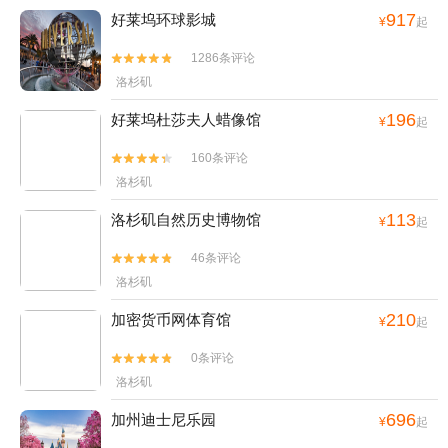
还跟佗爷说，这是咱们第一次看冰球，第一个关注的主队， 洛杉矶 国
917
好莱坞环球影城
¥
起
王队，以后咱们可能就是这个队的粉丝了。 嗯嗯嗯。 回到小房车休
1286条评论
息。明日退房回 圣迭戈 。


洛杉矶
196
好莱坞杜莎夫人蜡像馆
¥
起
160条评论


洛杉矶
113
洛杉矶自然历史博物馆
¥
起
46条评论


洛杉矶
210
加密货币网体育馆
¥
起
0条评论


洛杉矶
696
加州迪士尼乐园
¥
起