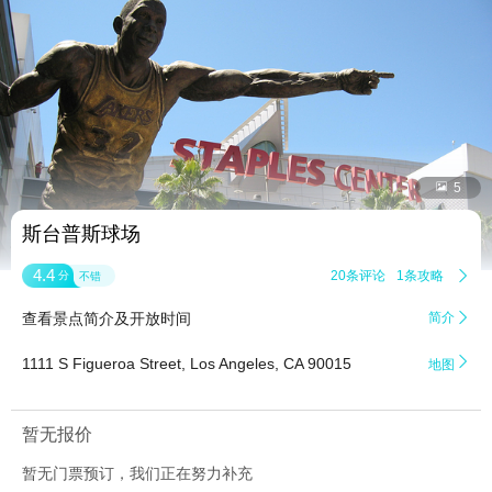


5
斯台普斯球场
4.4
20条评论
1条攻略

分
不错
查看景点简介及开放时间
简介


1111 S Figueroa Street, Los Angeles, CA 90015
地图
暂无报价
暂无门票预订，我们正在努力补充