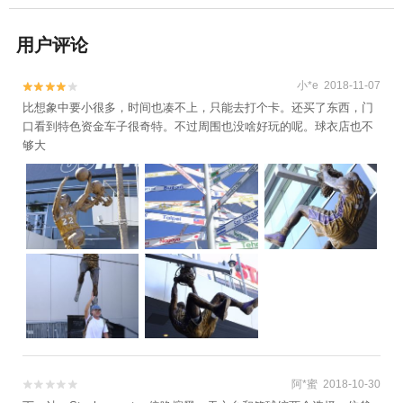
用户评论
小*e 2018-11-07


比想象中要小很多，时间也凑不上，只能去打个卡。还买了东西，门
口看到特色资金车子很奇特。不过周围也没啥好玩的呢。球衣店也不
够大
阿*蜜 2018-10-30

