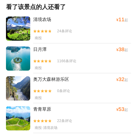
看了该景点的人还看了
11
清境农场
¥
起
24条评论


南投
38
日月潭
¥
起
1166条评论


南投
32
奥万大森林游乐区
¥
起
0条评论


南投
53
青青草原
¥
起
22条评论


南投·清境农场