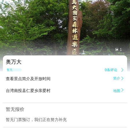


1
奥万大
0条评论

暂无点评
查看景点简介及开放时间
简介


台湾南投县仁爱乡亲爱村
地图
暂无报价
暂无门票预订，我们正在努力补充