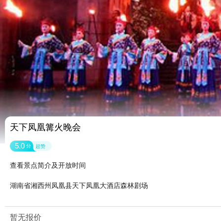
天下凤凰篝火晚会
5.0
分
超赞
查看景点简介及开放时间
湖南省湘西州凤凰县天下凤凰大酒店森林剧场
暂无报价