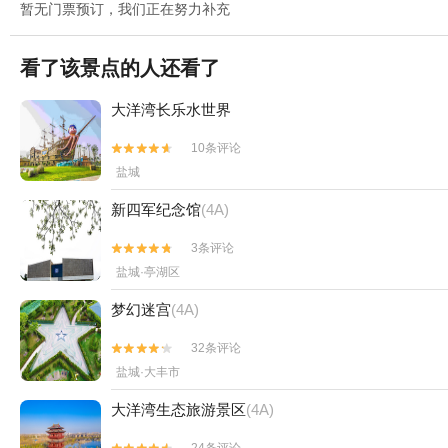
暂无门票预订，我们正在努力补充
看了该景点的人还看了
大洋湾长乐水世界
10条评论


盐城
新四军纪念馆
(4A)
3条评论


盐城·亭湖区
梦幻迷宫
(4A)
32条评论


盐城·大丰市
大洋湾生态旅游景区
(4A)