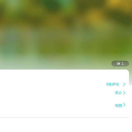

1
0条评论

简介


地图