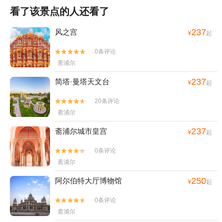
看了该景点的人还看了
237
风之宫
¥
起
0条评论


斋浦尔
237
简塔·曼塔天文台
¥
起
20条评论


斋浦尔
237
斋浦尔城市皇宫
¥
起
0条评论


斋浦尔
250
阿尔伯特大厅博物馆
¥
起
0条评论


斋浦尔