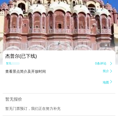


1
杰普尔(已下线)
0条评论

暂无点评
查看景点简介及开放时间
简介


地图
暂无报价
暂无门票预订，我们正在努力补充