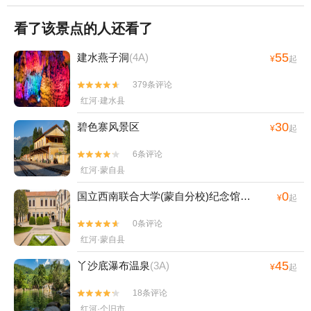
看了该景点的人还看了
55
建水燕子洞
(4A)
¥
起
379条评论


红河·建水县
30
碧色寨风景区
¥
起
6条评论


红河·蒙自县
0
国立西南联合大学(蒙自分校)纪念馆
(4A)
¥
起
0条评论


红河·蒙自县
45
丫沙底瀑布温泉
(3A)
¥
起
18条评论


红河·个旧市