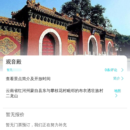


1
观音殿
0条评论

暂无点评
查看景点简介及开放时间
简介

云南省红河州蒙自县东与攀枝花村毗邻的布衣透壮族村
地图
二龙山

暂无报价
暂无门票预订，我们正在努力补充