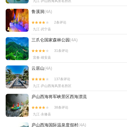
九江·庐山西海风景名胜区
鲁溪洞
(4A)
2条评论


九江·武宁县
三爪仑国家森林公园
(4A)
31条评论


宜春·靖安县
云居山
(4A)
137条评论


九江·庐山西海风景名胜区
庐山西海将军峡景区西海漂流
38条评论


九江·永修县
庐山西海国际温泉度假村
(4A)