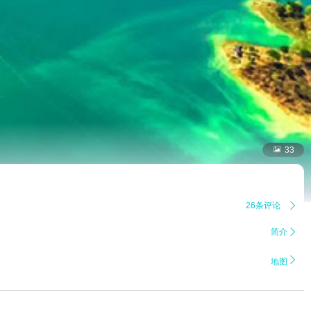

33
26条评论

简介


地图