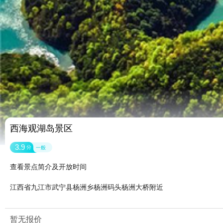
西海观湖岛景区
3.9
分
一般
查看景点简介及开放时间
江西省九江市武宁县杨洲乡杨洲码头杨洲大桥附近
暂无报价