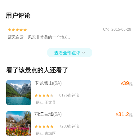
用户评论
C*g 2015-05-29


蓝天白云，风景非常美的一个地方。
查看全部点评

看了该景点的人还看了
39
玉龙雪山
(5A)
¥
起
8176条评论


丽江·玉龙县
31.2
丽江古城
(5A)
¥
起
7283条评论


丽江·古城区