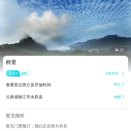


27
梓里
5.0
1条评论

分
超赞
查看景点简介及开放时间
简介


云南省丽江市永胜县
地图
暂无报价
暂无门票预订，我们正在努力补充