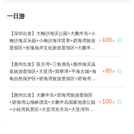
一日游
【深圳出发】大梅沙海滨公园+大鹏半岛+小
100
梅沙海滨乐园+小梅沙海洋世界+碧海湾旅游

¥
起
度假区+玫瑰海岸文化旅游度假区+大鹏半岛
国家地质公园+深圳坝光海上跳伞基地+大梅
沙海滩+东部通航深圳跳伞基地+头号玩家跳
【惠州出发】双月湾+三角洲岛+惠州海滨温
伞俱乐部(深圳店)+深圳高空跳伞基地+深圳
80
泉旅游度假区+大亚湾+巽寮湾+平海古城+海

¥
起
金沙湾直升机海景跳伞基地+头号玩家深圳跳
龟自然保护区+碧海湾旅游度假区+碧海湾山
伞基地+深圳齐天海上跳伞1日游
海峡漂流+盐洲岛+大亚湾羽人滑翔伞飞行基
地+双月湾滑翔伞基地+羽人滑翔伞飞行营地
【惠州出发】大鹏半岛+碧海湾旅游度假区
+海龟湾+双月湾观景台1日游
100
+碧海湾山海峡漂流+大鹏半岛国家地质公园

¥
起
+小桂湾风景区+大亚湾东升岛+大亚湾羽人
滑翔伞飞行基地+羽人滑翔伞飞行营地+深惠
海景跳伞基地+深圳齐天海上跳伞+深惠游艇
会1日游