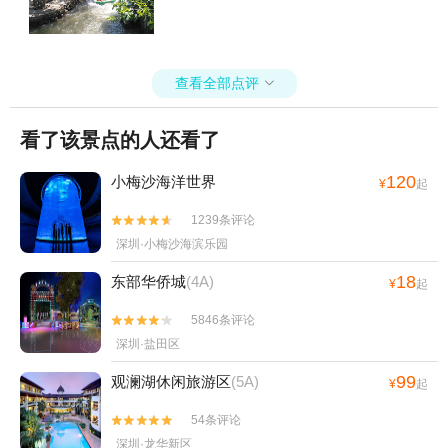
查看全部点评

看了该景点的人还看了
120
小梅沙海洋世界
¥
起
1239条评论


深圳·小梅沙海滨乐园
18
东部华侨城
(4A)
¥
起
5846条评论


深圳·盐田区
99
观澜湖休闲旅游区
(5A)
¥
起
54条评论


深圳·龙华新区