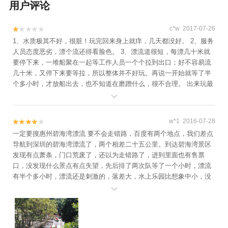
用户评论
c*w 2017-07-26


1、水质极其不好，很脏！玩完回来身上就痒，几天都没好。 2、服务
人员态度恶劣，漂个流还得看脸色。 3、漂流道很短，每漂几十米就
要停下来，一堆船聚在一起等工作人员一个个拉到出口；好不容易流
几十米，又停下来要等拉，所以整体并不好玩。再说一开始就等了半
个多小时，才放船出去，也不知道在磨蹭什么，很不合理。 出来玩最
介意的就是卫生，夏季大家都穿着泳衣去玩，水不干净真的是个很大

问题，谁都不想游玩回家带了一堆不舒服。不知道有关部门是否会对
卫生情况、水质进行抽查？ 总体，从卫生、服务、硬件设施来说都不
w*1 2016-07-28


好，性价比很低，非常不推荐。
一定要搜惠州碧海湾漂流 要不会走错路，百度有两个地点，我们差点
导航到深圳的碧海湾漂流了，两个相差二十五公里。到达碧海湾景区
发现有点萧条，门口荒废了，还以为走错路了，进到里面也有售票
口，没发现什么景点有点失望，先后排了两次队等了一个小时，漂流
有半个多小时，漂流还是刺激的，落差大，水上乐园比想象中小，没
有阴凉的地方太嗮。
