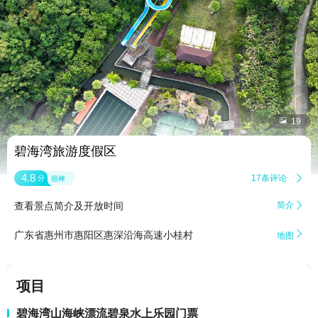


19
碧海湾旅游度假区
4.8
17条评论

分
很棒
查看景点简介及开放时间
简介


广东省惠州市惠阳区惠深沿海高速小桂村
地图
项目
碧海湾山海峡漂流碧泉水上乐园门票