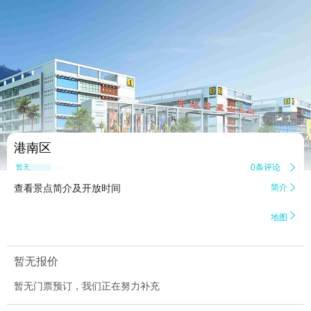


1
港南区
0条评论

暂无点评
查看景点简介及开放时间
简介


地图
暂无报价
暂无门票预订，我们正在努力补充