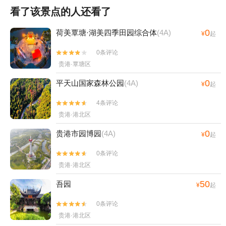
看了该景点的人还看了
0
荷美覃塘·湖美四季田园综合体
(4A)
¥
起
0条评论


贵港·覃塘区
0
平天山国家森林公园
(4A)
¥
起
4条评论


贵港·港北区
0
贵港市园博园
(4A)
¥
起
0条评论


贵港·港北区
50
吾园
¥
起
0条评论


贵港·港北区