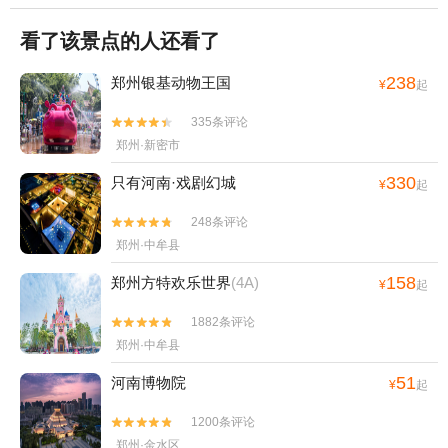
看了该景点的人还看了
238
郑州银基动物王国
¥
起
335条评论


郑州·新密市
330
只有河南·戏剧幻城
¥
起
248条评论


郑州·中牟县
158
郑州方特欢乐世界
(4A)
¥
起
1882条评论


郑州·中牟县
51
河南博物院
¥
起
1200条评论


郑州·金水区