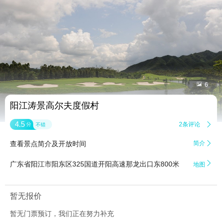


6
阳江涛景高尔夫度假村
4.5
2条评论

分
不错
查看景点简介及开放时间
简介


广东省阳江市阳东区325国道开阳高速那龙出口东800米
地图
暂无报价
暂无门票预订，我们正在努力补充