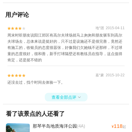
用户评论
地*团 2015-04-11


周末时听朋友说阳江郊区有高尔夫球场就马上匆匆和朋友驱车到高尔
夫球场去，总体来说是挺好的，只不过是设施还不是很完善，竟然还
有施工的，收银员的态度很嚣张，好像我们欠她钱不还那样，不过球
童的态度很好，很和善，新手打球隔壁还有教练员在指导，这点值得
肯定，还是挺不错的
嘉*豪 2015-10-22


还没去过，找个时间去体验一下。
查看全部点评

看了该景点的人还看了
118
那琴半岛地质海洋公园
(4A)
¥
起