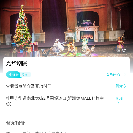


37
光华剧院
4.6
1条评论

分
很棒
查看景点简介及开放时间
简介

挂甲寺街道南北大街2号围堤道口(近凯德MALL购物中
地图
心)

暂无报价