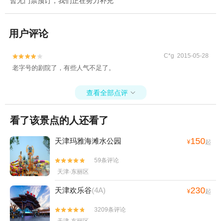
暂无门票预订，我们正在努力补充
用户评论
C*g 2015-05-28


老字号的剧院了，有些人气不足了。
查看全部点评

看了该景点的人还看了
150
天津玛雅海滩水公园
¥
起
59条评论


天津·东丽区
230
天津欢乐谷
(4A)
¥
起
3209条评论

