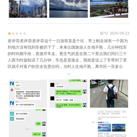
共9张
邬*U 2025-09-23


差评😡差评😡差评😡这个一日游简直是个坑，早上刚走就有一个因为
到地方没有找到车被扔下了，本来出国旅游人生地不熟，几分钟找车
的时间都不给，直接开车走。更生气的是在第二个景点我们同行三个
人因为吃饭耽误了几分钟，车也是直接走，我就是说上了车带到了景
区就不对客户的安全负责任吗，当时人生地不熟，离市区一百多公
里，车直接把你丢下不管了，真是中国人专坑中国人，特别在国外，

客服根本管不了你，只能让你找当地人，这边对接的人也是让你自己
想办法，后来没办法只能不行将近两个小时到最后的景点找他们的
车，说好的时间也不对，介绍是16：00返程，实际三点多就走了，上
午11点多才到，加上路上去各个景区的时间，游玩时间最多两小时，
每个景点顶多半小时，没有一点游玩的乐趣，强烈推荐能自由行就自
由行，这种太坑了