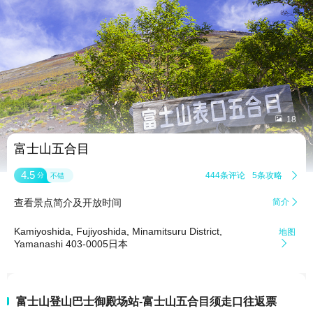


18
富士山五合目
4.5
444条评论
5条攻略

分
不错
查看景点简介及开放时间
简介

Kamiyoshida, Fujiyoshida, Minamitsuru District,
地图
Yamanashi 403-0005日本

富士山登山巴士御殿场站-富士山五合目须走口往返票