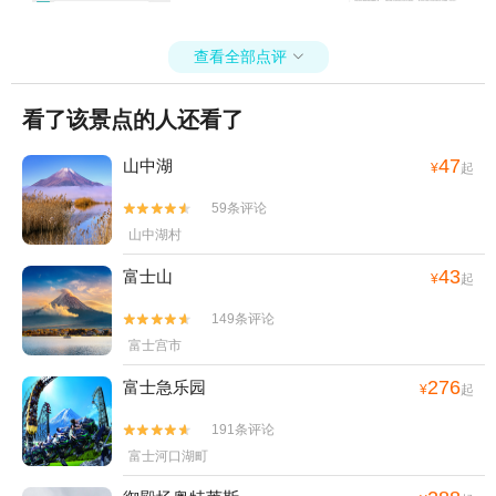
查看全部点评

看了该景点的人还看了
47
山中湖
¥
起
59条评论


山中湖村
43
富士山
¥
起
149条评论


富士宫市
276
富士急乐园
¥
起
191条评论


富士河口湖町