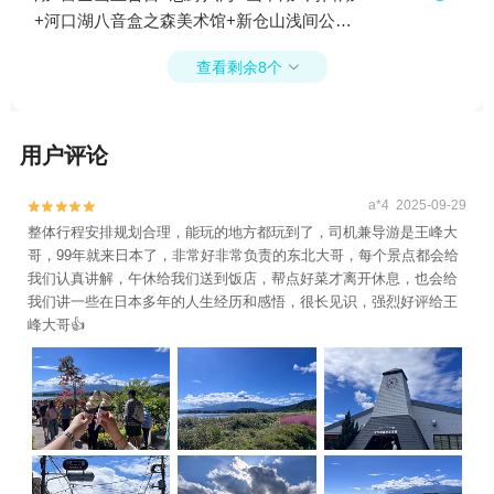
+河口湖八音盒之森美术馆+新仓山浅间公园1
日游
查看剩余8个

用户评论
a*4 2025-09-29


整体行程安排规划合理，能玩的地方都玩到了，司机兼导游是王峰大
哥，99年就来日本了，非常好非常负责的东北大哥，每个景点都会给
我们认真讲解，午休给我们送到饭店，帮点好菜才离开休息，也会给
我们讲一些在日本多年的人生经历和感悟，很长见识，强烈好评给王
峰大哥👍