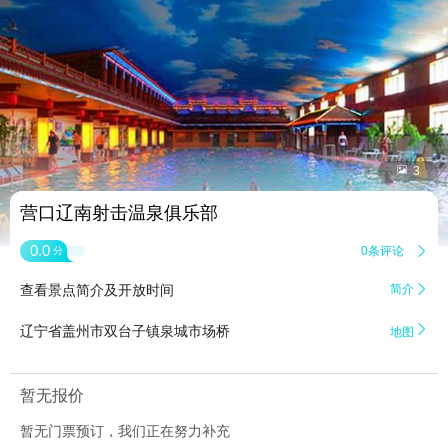


3
营口辽南射击温泉俱乐部
0.0
0条评论

分
查看景点简介及开放时间
简介


辽宁省盖州市双台子镇泉城市场桥
地图
暂无报价
暂无门票预订，我们正在努力补充