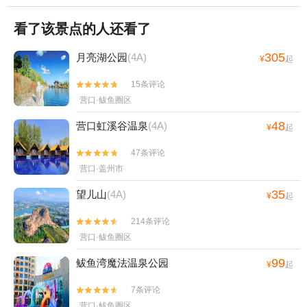
看了该景点的人还看了
305
月亮湖公园
(4A)
¥
起
15条评论


营口·鲅鱼圈区
48
营口虹溪谷温泉
(4A)
¥
起
47条评论


营口·盖州市
35
望儿山
(4A)
¥
起
214条评论


营口·鲅鱼圈区
99
鲅鱼湾魔法温泉公园
¥
起
7条评论


营口·鲅鱼圈区