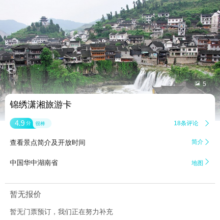


5
锦绣潇湘旅游卡
4.9
18条评论

分
很棒
查看景点简介及开放时间
简介


中国华中湖南省
地图
暂无报价
暂无门票预订，我们正在努力补充