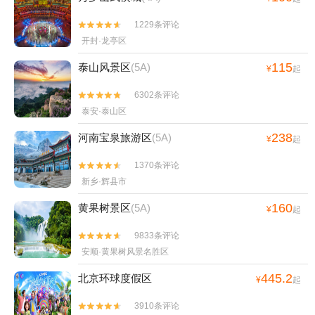
1229条评论


开封·龙亭区
115
泰山风景区
(5A)
¥
起
6302条评论


泰安·泰山区
238
河南宝泉旅游区
(5A)
¥
起
1370条评论


新乡·辉县市
160
黄果树景区
(5A)
¥
起
9833条评论


安顺·黄果树风景名胜区
445.2
北京环球度假区
¥
起
3910条评论

