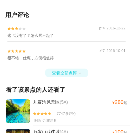
用户评论
p*4 2016-12-22


这卡没有了？怎么买不起了
x*7 2016-10-01


很不错，优惠，方便很值得
查看全部点评

看了该景点的人还看了
280
九寨沟风景区
(5A)
¥
起
7747条评论


阿坝·九寨沟县
100
万岁山武侠城
(4A)
¥
起