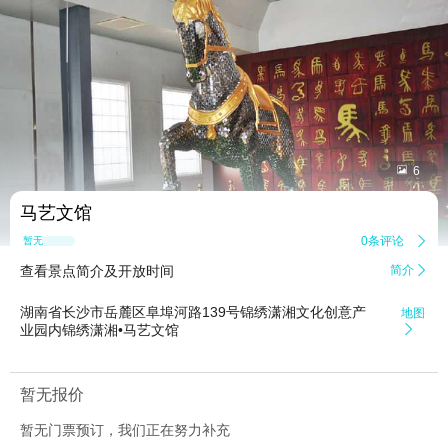


6
马艺文馆
0条评论

暂无点评
查看景点简介及开放时间
简介

湖南省长沙市岳麓区阜埠河路139号锦绣潇湘文化创意产
地图
业园内锦绣潇湘•马艺文馆

暂无报价
暂无门票预订，我们正在努力补充