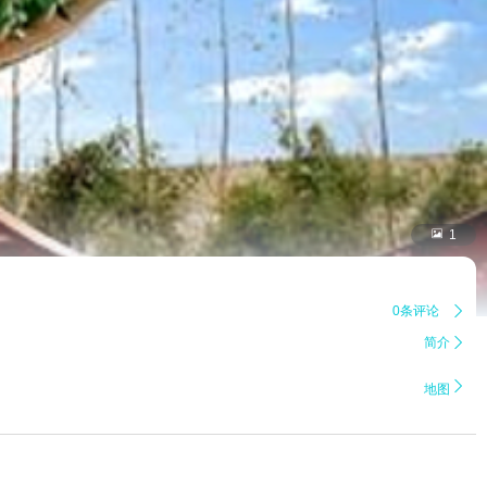

1
0条评论

简介


地图