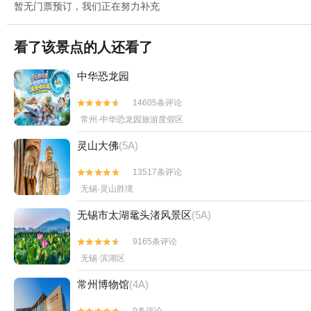
暂无门票预订，我们正在努力补充
看了该景点的人还看了
中华恐龙园
14605条评论


常州·中华恐龙园旅游度假区
灵山大佛
(5A)
13517条评论


无锡·灵山胜境
无锡市太湖鼋头渚风景区
(5A)
9165条评论


无锡·滨湖区
常州博物馆
(4A)