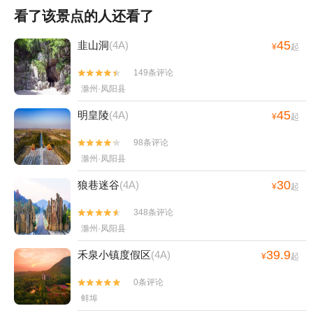
看了该景点的人还看了
45
韭山洞
(4A)
¥
起
149条评论


滁州·凤阳县
45
明皇陵
(4A)
¥
起
98条评论


滁州·凤阳县
30
狼巷迷谷
(4A)
¥
起
348条评论


滁州·凤阳县
39.9
禾泉小镇度假区
(4A)
¥
起
0条评论


蚌埠