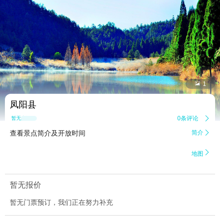


1
凤阳县
0条评论

暂无点评
查看景点简介及开放时间
简介


地图
暂无报价
暂无门票预订，我们正在努力补充