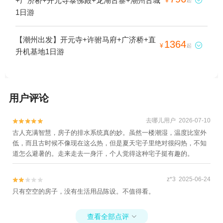
+广济桥+开元寺泰佛殿+龙湖古寨+潮州古城

¥
起
1日游
【潮州出发】开元寺+许驸马府+广济桥+直
1364

¥
起
升机基地1日游
用户评论
去哪儿用户 2026-07-10


古人充满智慧，房子的排水系统真的妙。虽然一楼潮湿，温度比室外
低，而且古时候不像现在这么热，但是夏天宅子里绝对很闷热，不知
道怎么避暑的。走来走去一身汗，个人觉得这种宅子挺有趣的。
z*3 2025-06-24


只有空空的房子，没有生活用品陈设。不值得看。
查看全部点评
