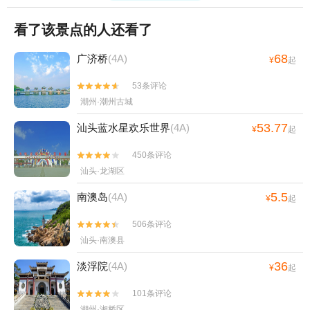
看了该景点的人还看了
68
广济桥
(4A)
¥
起
53条评论


潮州·潮州古城
53.77
汕头蓝水星欢乐世界
(4A)
¥
起
450条评论


汕头·龙湖区
5.5
南澳岛
(4A)
¥
起
506条评论


汕头·南澳县
36
淡浮院
(4A)
¥
起
101条评论


潮州·湘桥区