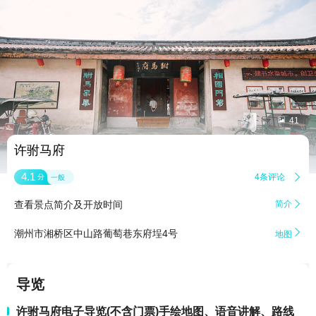


41
许驸马府
4.1
4条评论

分
一般
查看景点简介及开放时间
简介


潮州市湘桥区中山路葡萄巷东府埕4号
地图
导览
许驸马府电子导览(不含门票)手绘地图、语音讲解、路线