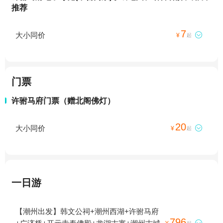
推荐
7
大小同价

¥
起
门票
许驸马府门票（赠北阁佛灯）
20
大小同价

¥
起
一日游
【潮州出发】韩文公祠+潮州西湖+许驸马府
796