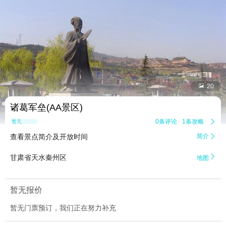


20
诸葛军垒(AA景区)
0条评论
1条攻略

暂无点评
查看景点简介及开放时间
简介


甘肃省天水秦州区
地图
暂无报价
暂无门票预订，我们正在努力补充