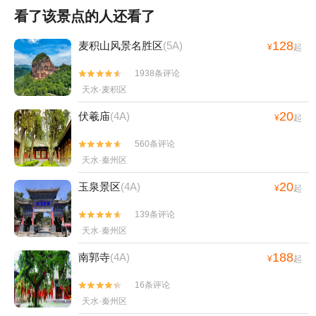
看了该景点的人还看了
128
麦积山风景名胜区
(5A)
¥
起
1938条评论


天水·麦积区
20
伏羲庙
(4A)
¥
起
560条评论


天水·秦州区
20
玉泉景区
(4A)
¥
起
139条评论


天水·秦州区
188
南郭寺
(4A)
¥
起
16条评论


天水·秦州区