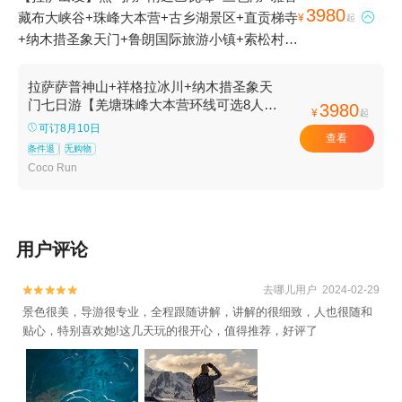
3980
藏布大峡谷+珠峰大本营+古乡湖景区+直贡梯寺

¥
起
+纳木措圣象天门+鲁朗国际旅游小镇+索松村
+萨普神山+独俊大峡谷+祥格拉冰川+通麦大桥
+色季拉山口+阿玛直米雪山7日游
拉萨萨普神山+祥格拉冰川+纳木措圣象天
门七日游【羌塘珠峰大本营环线可选8人小
3980
¥
起
团纯玩无购物桃花期限定桃花沟】
可订8月10日
查看
条件退
无购物
Coco Run
用户评论
去哪儿用户 2024-02-29


景色很美，导游很专业，全程跟随讲解，讲解的很细致，人也很随和
贴心，特别喜欢她!这几天玩的很开心，值得推荐，好评了