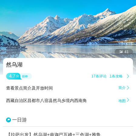


41
然乌湖
4.7
17条评论
1条攻略

分
很棒
查看景点简介及开放时间
简介


西藏自治区昌都市八宿县然乌乡境内西南角
地图
一日游
【拉萨出发】然乌湖+南迦巴瓦峰+三色湖+雅鲁