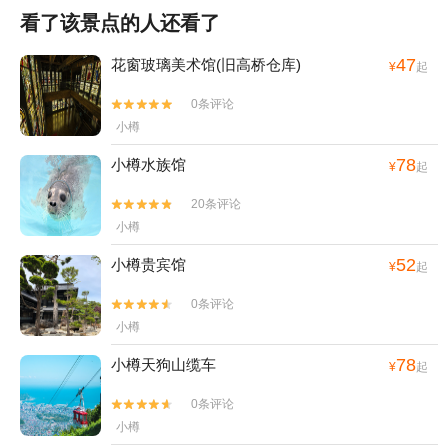
看了该景点的人还看了
47
花窗玻璃美术馆(旧高桥仓库)
¥
起
0条评论


小樽
78
小樽水族馆
¥
起
20条评论


小樽
52
小樽贵宾馆
¥
起
0条评论


小樽
78
小樽天狗山缆车
¥
起
0条评论


小樽