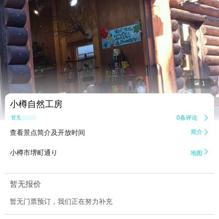


1
小樽自然工房
0条评论

暂无点评
查看景点简介及开放时间
简介


小樽市堺町通り
地图
暂无报价
暂无门票预订，我们正在努力补充