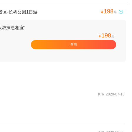
198
景区-长桥公园1日游

¥
起
妆浓抹总相宜”
198
¥
起
查看
K*6 2020-07-18