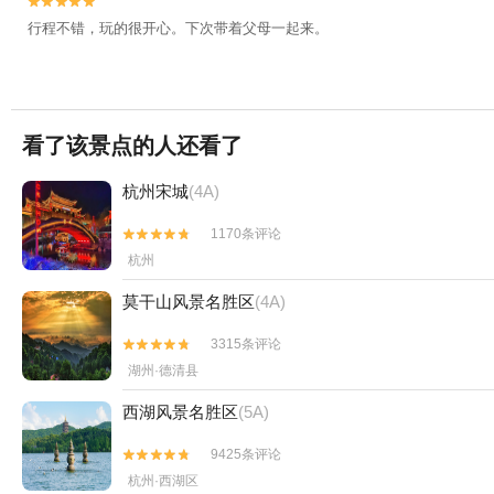


行程不错，玩的很开心。下次带着父母一起来。
看了该景点的人还看了
杭州宋城
(4A)
1170条评论


杭州
莫干山风景名胜区
(4A)
3315条评论


湖州·德清县
西湖风景名胜区
(5A)
9425条评论


杭州·西湖区