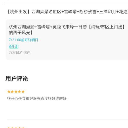
【杭州出发】西湖风景名胜区+雷峰塔+断桥残雪+三潭印月+花港
杭州西湖游船+雷峰塔+灵隐飞来峰一日游【纯玩/市区上门接】
的西子风光】
21:00前可订明日
条件退
万程日游-国内
用户评论


很开心任导很好服务态度很好讲解好