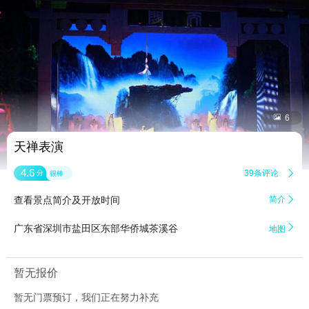


6
天禅表演
4.6
39条评论

分
很棒
查看景点简介及开放时间
简介


广东省深圳市盐田区东部华侨城茶溪谷
地图
暂无报价
暂无门票预订，我们正在努力补充