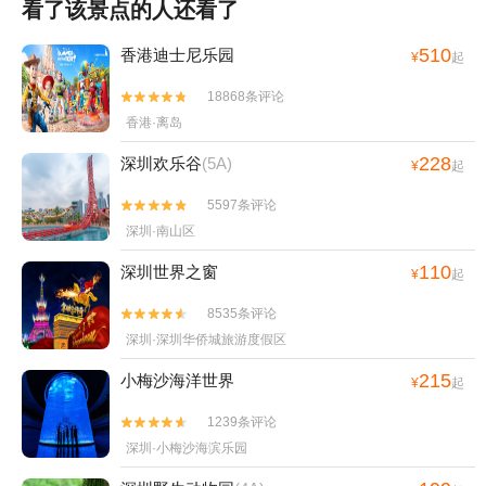
看了该景点的人还看了
510
香港迪士尼乐园
¥
起
18868条评论


香港·离岛
228
深圳欢乐谷
(5A)
¥
起
5597条评论


深圳·南山区
110
深圳世界之窗
¥
起
8535条评论


深圳·深圳华侨城旅游度假区
215
小梅沙海洋世界
¥
起
1239条评论


深圳·小梅沙海滨乐园