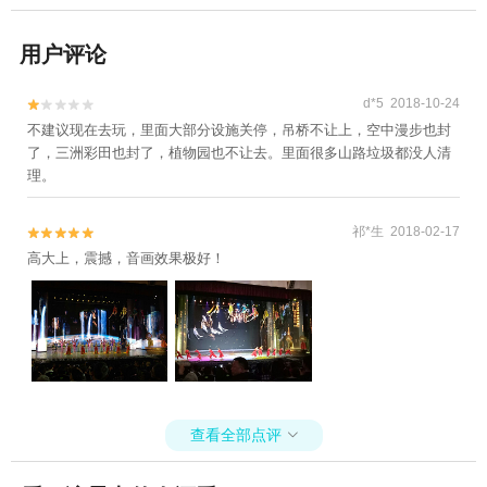
用户评论
d*5 2018-10-24


不建议现在去玩，里面大部分设施关停，吊桥不让上，空中漫步也封
了，三洲彩田也封了，植物园也不让去。里面很多山路垃圾都没人清
理。
祁*生 2018-02-17


高大上，震撼，音画效果极好！
查看全部点评
