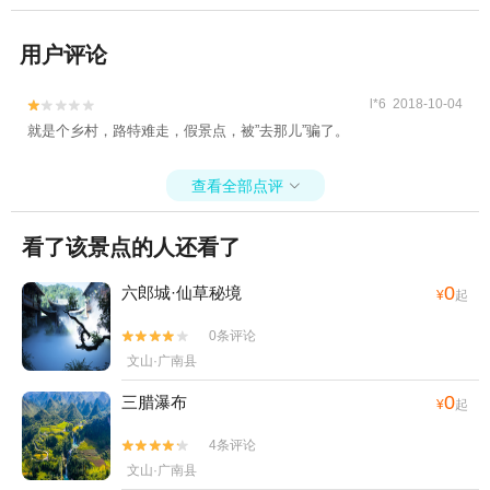
用户评论
l*6 2018-10-04


就是个乡村，路特难走，假景点，被”去那儿”骗了。
查看全部点评

看了该景点的人还看了
0
六郎城·仙草秘境
¥
起
0条评论


文山·广南县
0
三腊瀑布
¥
起
4条评论


文山·广南县