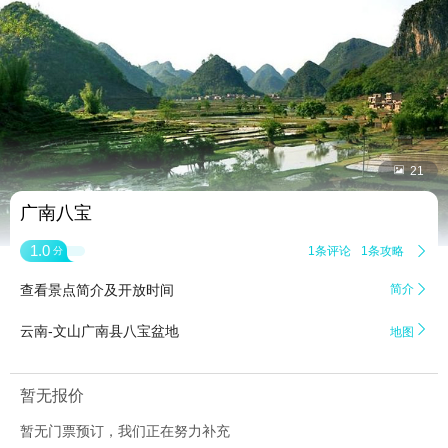


21
广南八宝
1.0
1条评论
1条攻略

分
查看景点简介及开放时间
简介


云南-文山广南县八宝盆地
地图
暂无报价
暂无门票预订，我们正在努力补充