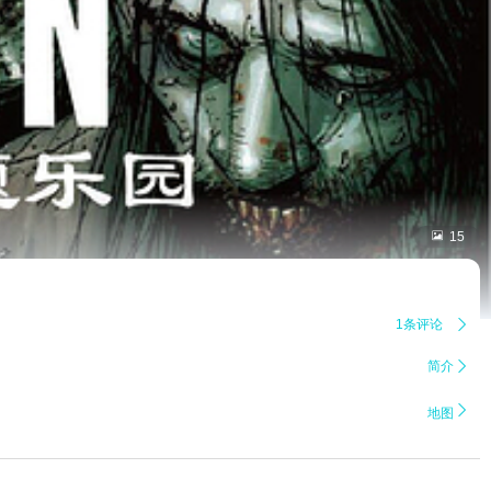

15
1条评论

简介


地图