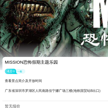
MISSION恐怖假期主题乐园
4.0
分
一般
查看景点简介及开放时间
广东省深圳市罗湖区人民南路佳宁娜广场三楼(地铁国贸站B出口)
暂无报价