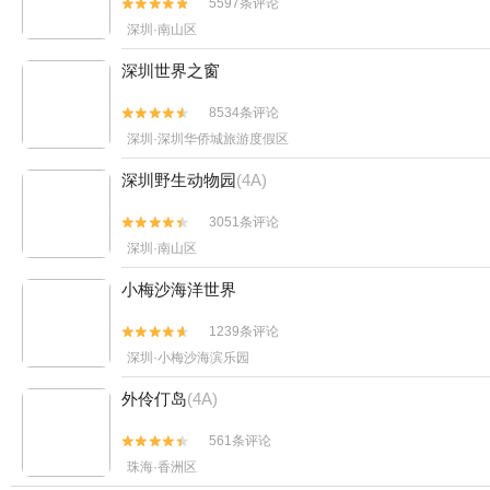
5597条评论


深圳·南山区
深圳世界之窗
8534条评论


深圳·深圳华侨城旅游度假区
深圳野生动物园
(4A)
3051条评论


深圳·南山区
小梅沙海洋世界
1239条评论


深圳·小梅沙海滨乐园
外伶仃岛
(4A)
561条评论


珠海·香洲区