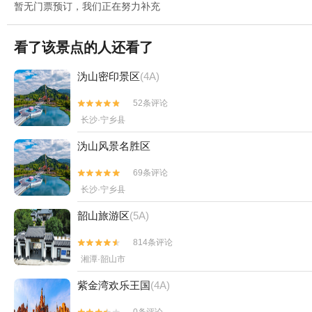
暂无门票预订，我们正在努力补充
看了该景点的人还看了
沩山密印景区
(4A)
52条评论


长沙·宁乡县
沩山风景名胜区
69条评论


长沙·宁乡县
韶山旅游区
(5A)
814条评论


湘潭·韶山市
紫金湾欢乐王国
(4A)