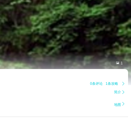

1
0条评论
1条攻略

简介


地图