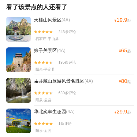
看了该景点的人还看了
19.9
天桂山风景区
(4A)
¥
起
243条评论


石家庄·平山县
65
娘子关景区
(4A)
¥
起
195条评论


阳泉·平定县
80
盂县藏山旅游风景名胜区
(4A)
¥
起
630条评论


阳泉·盂县
29.9
华北奕丰生态园
(4A)
¥
起
1条评论


阳泉·盂县