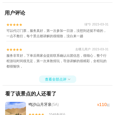
用户评论
绿*0 2023-03-31


可以代订门票，服务真好，第一次参加一日游，没想到还挺不错的，
一点不敷衍，每个景点都讲解的很细致，没白来一趟
去哪儿用户 2023-03-31


服务非常好，下单后商家会提前联系确认出团信息，很细心，整个行
程游玩时间很充足，第一次来敦煌玩，导游讲解的很精彩，全程玩的
都很愉快，
查看全部点评

看了该景点的人还看了
110
鸣沙山月牙泉
(5A)
¥
起
5548条评论

