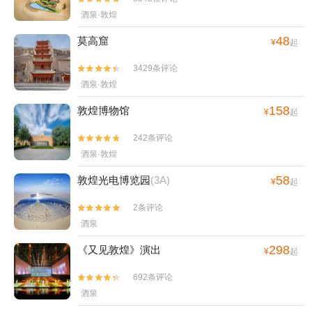
酒泉·敦煌
48
莫高窟
¥
起
3429条评论


酒泉·敦煌
158
敦煌博物馆
¥
起
242条评论


酒泉·敦煌
58
敦煌光电博览园
(3A)
¥
起
2条评论


酒泉
298
《又见敦煌》演出
¥
起
692条评论


酒泉