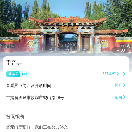


30
雷音寺
4.4
337条评论

分
不错
查看景点简介及开放时间
简介


甘肃省酒泉市敦煌市鸣山路28号
地图
暂无报价
暂无门票预订，我们正在努力补充