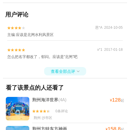
用户评论
恩*A 2024-10-05


主编:应该是北闸水利风景区
x*1 2017-01-18


怎么把名字都改了，郁闷。应该是“北闸”吧
查看全部点评

看了该景点的人还看了
128
荆州海洋世界
(4A)
¥
起
0条评论


荆州·沙市区
158.8
荆州方特东方神画
¥
起