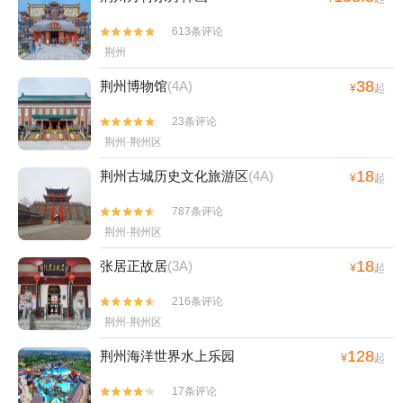
613条评论


荆州
38
荆州博物馆
(4A)
¥
起
23条评论


荆州·荆州区
18
荆州古城历史文化旅游区
(4A)
¥
起
787条评论


荆州·荆州区
18
张居正故居
(3A)
¥
起
216条评论


荆州·荆州区
128
荆州海洋世界水上乐园
¥
起
17条评论

