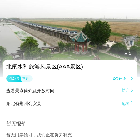


1
北阐水利旅游风景区(AAA景区)
4.5
2条评论

分
不错
查看景点简介及开放时间
简介


湖北省荆州公安县
地图
暂无报价
暂无门票预订，我们正在努力补充