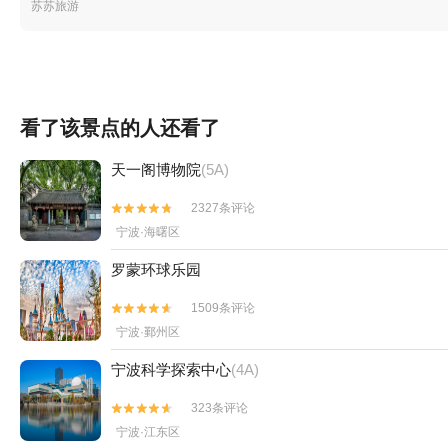
苏苏旅游
看了该景点的人还看了
天一阁博物院
(5A)
2327条评论


宁波·海曙区
罗蒙环球乐园
1509条评论


宁波·鄞州区
宁波科学探索中心
(4A)
323条评论


宁波·江东区