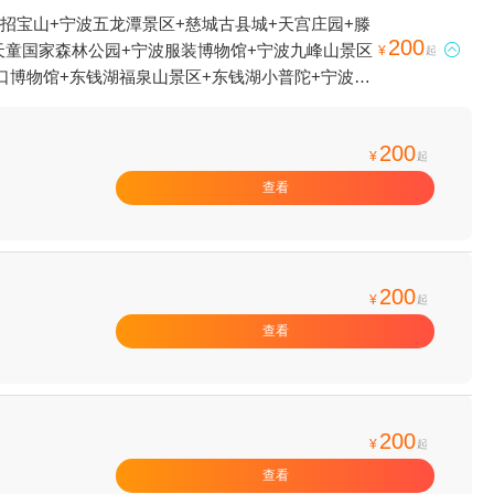
招宝山+宁波五龙潭景区+慈城古县城+天宫庄园+滕
200
天童国家森林公园+宁波服装博物馆+宁波九峰山景区

¥
起
口博物馆+东钱湖福泉山景区+东钱湖小普陀+宁波帮
0漂流+天宫城堡+绿野欢乐谷+宁波海洋世界+宁波
千丈岩+白水冲瀑布+四明山庄+溪口斑竹漂流+石浦捕
200
宁波3D蜡像展+杭州湾海皮岛水世界+四明湖开元山
¥
起
神画+宁波本地玩乐+象山御海湾沙滩+岩头古村奇遇
查看
半边山旅游度假区+宁波观澜休闲农庄+象山月泉湾温
+滕头德宝乐园+滕头生态旅游区+象山龙屿乡村乐园
界+宁波方特东方欲晓+宁波万象城摩天轮+象山精
+艇好玩帆船营地(象山店)+石浦老街+梅山湾沙滩
200
¥
起
基地+浙江(四明山)抗日根据地旧址群+慈城古建筑
查看
200
¥
起
查看