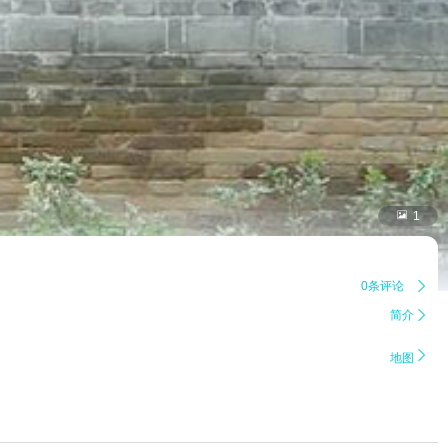

1
0条评论

简介


地图