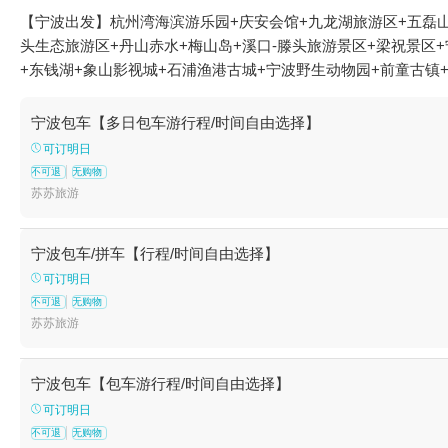
【宁波出发】杭州湾海滨游乐园+庆安会馆+九龙湖旅游区+五磊山
头生态旅游区+丹山赤水+梅山岛+溪口-滕头旅游景区+梁祝景区
+东钱湖+象山影视城+石浦渔港古城+宁波野生动物园+前童古镇
文化旅游区+不周神山景区+东钱湖陶公岛景区+杭州湾国家湿地公
博物院+岩头古村漂流+宁波奇e国+象山鲤龙潭森林公园+象山民俗
宁波包车【多日包车游行程/时间自由选择】
鱼+宁波万竹漂流+东钱湖水上乐园+四明山地质公园景区+浙东小
可订明日
庄+梅山湾沙滩公园+宁波富邦体育场+罗蒙环球乐园+宁波大剧院
不可退
无购物
谷+宁波植物园+杭州湾萤火虫城堡+宁波文昌阁+溪口小洋房+妙
苏苏旅游
泉馆+宁波麦卡公园+茅洋玻璃栈道+达人村+象山影视庄园+杭州
+宁波半山伴水渡假村+象山上周玻璃桥+【宁波】话剧《杏仁豆
宁波包车/拼车【行程/时间自由选择】
灵谷+象山龙溪峡谷漂流+四明山杖锡风景区+东山桃园•熊小米乐
可订明日
欢乐世界+东钱湖下水湿地公园+天苑+梅山湾飞翔乐园+象山龙角
不可退
无购物
群1日游
苏苏旅游
宁波包车【包车游行程/时间自由选择】
可订明日
不可退
无购物