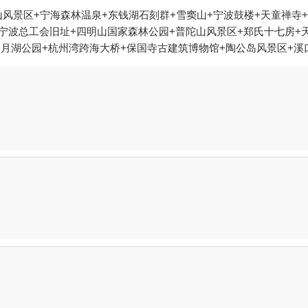
风景区+宁海森林温泉+东钱湖石刻群+雪窦山+宁波鼓楼+天童禅寺+
+宁波总工会旧址+四明山国家森林公园+普陀山风景区+郑氏十七房+
+月湖公园+杭州湾跨海大桥+保国寺古建筑博物馆+陶公岛风景区+溪
园+宁波海天一洲景区+象山石浦檀头山岛+宁波北仑瑞岩寺+溪口36
文化村+人间弥勒(雪窦寺)+四明湖+老外滩+五磊寺+宁波三江口+
九寨+宁波3D艺术节+宁波文化广场冰雪文化节+宁波天意游泳培训+
+慈溪达蓬山温泉+慈城孔庙+慈城县衙+慈城校士馆+宁波方特东方
高台+雪窦山招待所+溪口老街+《梦回溪口》民国文化演艺秀+东海
湾海底温泉+宁波分手照相馆+梅山湾冰雪大世界+梅山湾冰雪大世界
腐心》+梅山湾沙滩公园+宁波那须温泉+东钱湖游船+宁波红星冰雪世
园+杭州湾之眼+宁波欢乐滨海乐园+溪口杜鹃谷森林公园+宁波蓬莱岛
岩森林公园+石浦休闲捕鱼海钓+梅山湾鹿遇森林乐园+象山游船出海