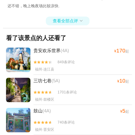
还不错，晚上晚夜场比较凉快.
查看全部点评

看了该景点的人还看了
170
贵安欢乐世界
(4A)
¥
起
849条评论


福州·连江县
10
三坊七巷
(5A)
¥
起
1701条评论


福州·鼓楼区
5
鼓山
(4A)
¥
起
740条评论


福州·晋安区