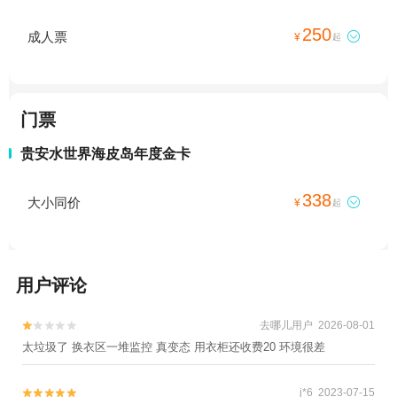
250
成人票

¥
起
门票
贵安水世界海皮岛年度金卡
338
大小同价

¥
起
用户评论
去哪儿用户 2026-08-01


太垃圾了 换衣区一堆监控 真变态 用衣柜还收费20 环境很差
j*6 2023-07-15

