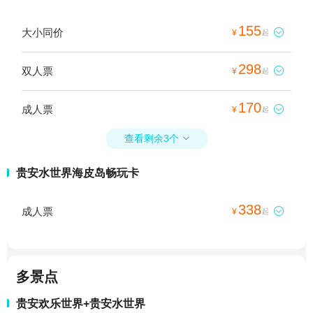
155
大小同价

¥
起
298
双人票

¥
起
170
成人票

¥
起
查看剩余3个

贵安水世界海皮岛畅玩卡
338
成人票

¥
起
多景点
贵安欢乐世界+贵安水世界