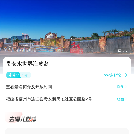


76
贵安水世界海皮岛
4.4
562条评论

分
不错
查看景点简介及开放时间
简介


福建省福州市连江县贵安新天地社区公园路2号
地图