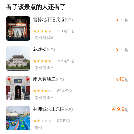
看了该景点的人还看了
50
曹操地下运兵道
(4A)
¥
起
321条评论


亳州·谯城区
50
花戏楼
(4A)
¥
起
306条评论


亳州·毫州市
40
南京巷钱庄
(4A)
¥
起
69条评论


亳州·毫州市
49.9
林拥城水上乐园
(4A)
¥
起
0条评论


亳州