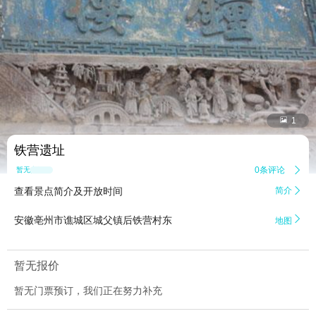


1
铁营遗址
0条评论

暂无点评
查看景点简介及开放时间
简介


安徽亳州市谯城区城父镇后铁营村东
地图
暂无报价
暂无门票预订，我们正在努力补充