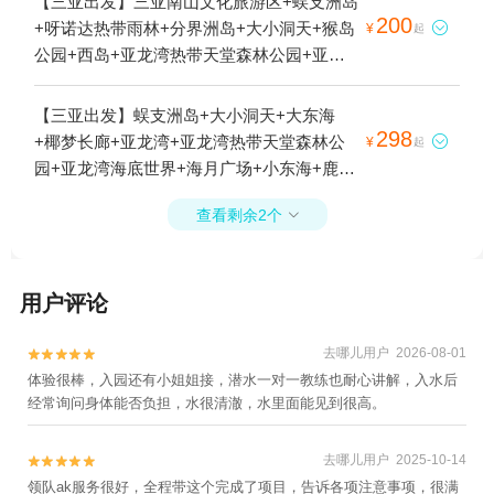
【三亚出发】三亚南山文化旅游区+蜈支洲岛
家帆船游艇出海+海上巴士观光+鹿回头广场
200
+呀诺达热带雨林+分界洲岛+大小洞天+猴岛

¥
起
+星华游艇码头+三亚澜海海钓俱乐部+小猫
公园+西岛+亚龙湾热带天堂森林公园+亚龙
钓鱼海钓俱乐部+三亚海钓海豚游艇俱乐部
湾海底世界+天涯海角+海南槟榔谷黎苗文化
+梦可人人海钓游艇俱乐部+人人钓鱼海钓俱
旅游区+三亚千古情+三亚海棠湾免税购物中
【三亚出发】蜈支洲岛+大小洞天+大东海
乐部+大东海广场1日游
心+三亚游艇出海+三亚亚特兰蒂斯水世界
298
+椰梦长廊+亚龙湾+亚龙湾热带天堂森林公

¥
起
+三亚亚特兰蒂斯失落的空间水族馆1日游
园+亚龙湾海底世界+海月广场+小东海+鹿回
头风景区+三亚湾+凤凰岭海誓山盟景区+凤
查看剩余2个

凰岛+三亚千古情+三亚游艇出海+鹿回头广
场+凤凰岛直升机基地+蜈支洲岛潜水1日游
用户评论
去哪儿用户 2026-08-01


体验很棒，入园还有小姐姐接，潜水一对一教练也耐心讲解，入水后
经常询问身体能否负担，水很清澈，水里面能见到很高。
去哪儿用户 2025-10-14


领队ak服务很好，全程带这个完成了项目，告诉各项注意事项，很满