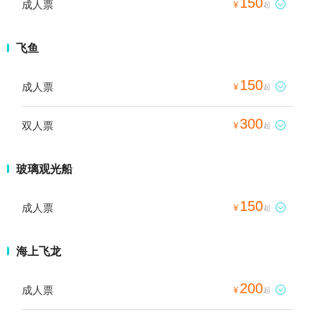
150
成人票

¥
起
飞鱼
150
成人票

¥
起
300
双人票

¥
起
玻璃观光船
150
成人票

¥
起
海上飞龙
200
成人票

¥
起