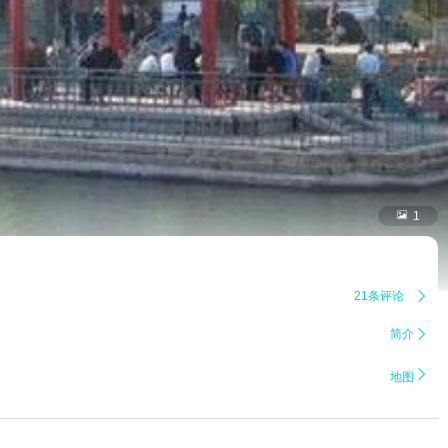

1
21条评论

简介


地图