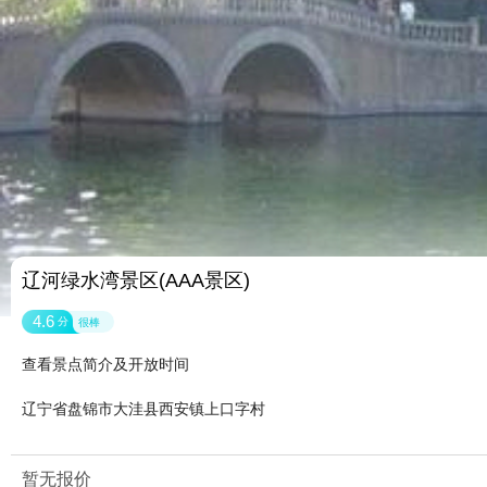
辽河绿水湾景区(AAA景区)
4.6
分
很棒
查看景点简介及开放时间
辽宁省盘锦市大洼县西安镇上口字村
暂无报价