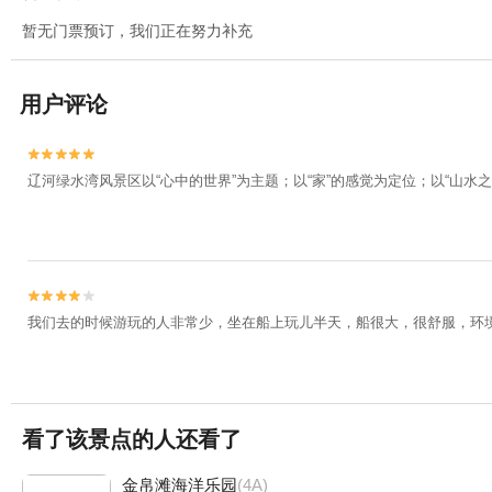
暂无门票预订，我们正在努力补充
用户评论


辽河绿水湾风景区以“心中的世界”为主题；以“家”的感觉为定位；以“山水


我们去的时候游玩的人非常少，坐在船上玩儿半天，船很大，很舒服，环
看了该景点的人还看了
金帛滩海洋乐园
(4A)