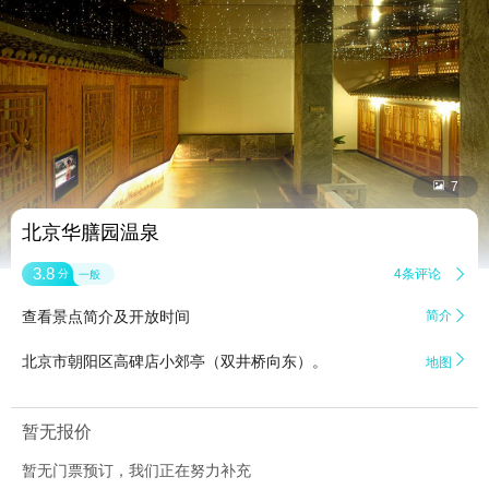


7
北京华膳园温泉
3.8
4条评论

分
一般
查看景点简介及开放时间
简介


北京市朝阳区高碑店小郊亭（双井桥向东）。
地图
暂无报价
暂无门票预订，我们正在努力补充