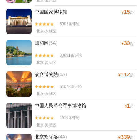
北京·通州区
15
中国国家博物馆
¥
起
5902条评论


北京·东城区
30
颐和园
(5A)
¥
起
33691条评论


北京·海淀区
112
故宫博物院
(5A)
¥
起
54075条评论


北京·东城区
1
中国人民革命军事博物馆
¥
起
1919条评论


北京·海淀区
339
北京欢乐谷
(4A)
¥
起