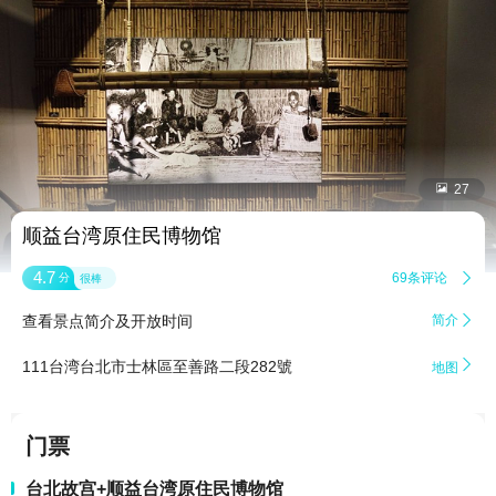


27
顺益台湾原住民博物馆
4.7
69条评论

分
很棒
查看景点简介及开放时间
简介


111台湾台北市士林區至善路二段282號
地图
门票
台北故宫+顺益台湾原住民博物馆