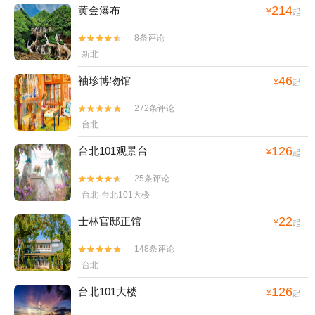
214
黄金瀑布
¥
起
8条评论


新北
46
袖珍博物馆
¥
起
272条评论


台北
126
台北101观景台
¥
起
25条评论


台北·台北101大楼
22
士林官邸正馆
¥
起
148条评论


台北
126
台北101大楼
¥
起