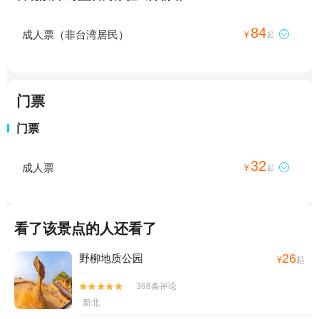
84
成人票（非台湾居民）

¥
起
门票
门票
32
成人票

¥
起
看了该景点的人还看了
26
野柳地质公园
¥
起
368条评论


新北